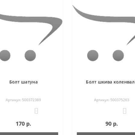
Болт шатуна
Болт шкива коленвал
Артикул: 500372389
Артикул: 500375263
0
0
170 р.
90 р.