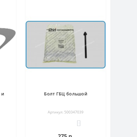
 и
Болт ГБЦ большой
Артикул: 500347039
0
275 р.