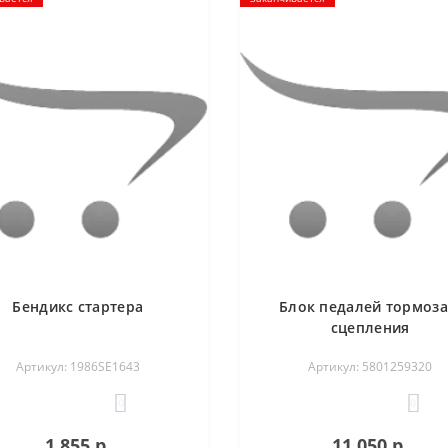
Бендикс стартера
Блок педалей тормоза
сцепления
Артикул: 1986SE1643
Артикул: 5801259320
0
0
1 855 р.
11 050 р.