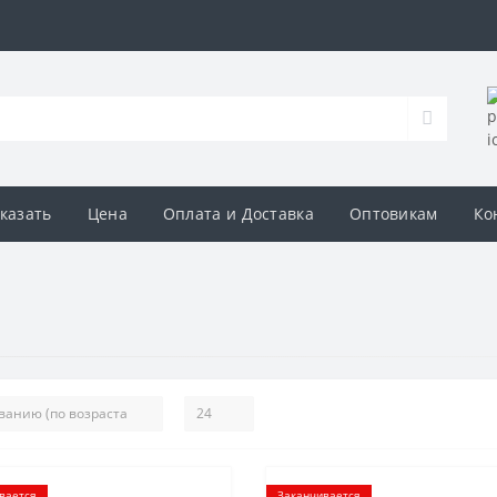
аказать
Цена
Оплата и Доставка
Оптовикам
Ко
вается
Заканчивается