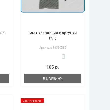
ика
Болт крепления форсунки
(2,3)
Артикул: 16626535
0
105 р.
В КОРЗИНУ
Заканчивается