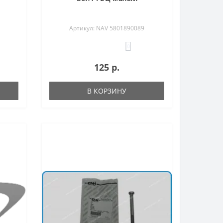
Артикул: NAV 5801890089
0
125 р.
В КОРЗИНУ