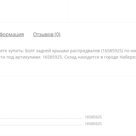
формация
Отзывов (0)
те купить: Болт задней крышки распредвалов (16585925) по низ
и под артикулами: 16585925. Склад находится в городе Набереж
16585925
16585925