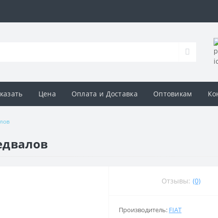
аказать
Цена
Оплата и Доставка
Оптовикам
Ко
лов
едвалов
Отзывы:
(0)
Производитель:
FIAT