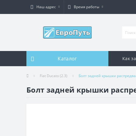
Наш адрес
Время работы
Каталог
Как з
Fiat Ducato (2.3)
Болт задней крышки распредва
Болт задней крышки распр