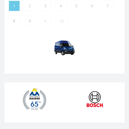
1
2
3
4
5
6
7
8
9
>
>|