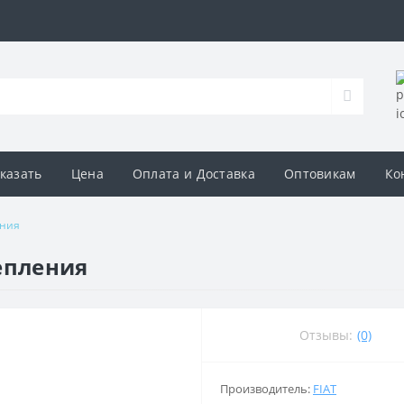
аказать
Цена
Оплата и Доставка
Оптовикам
Ко
ения
епления
Отзывы:
(0)
Производитель:
FIAT