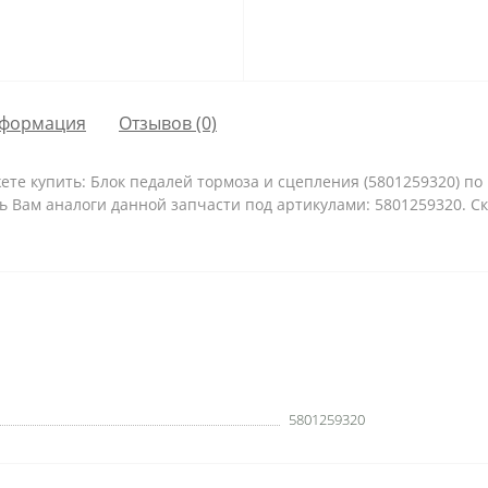
формация
Отзывов (0)
те купить: Блок педалей тормоза и сцепления (5801259320) по 
ь Вам аналоги данной запчасти под артикулами: 5801259320. С
5801259320