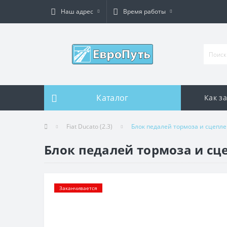
Наш адрес
Время работы
Каталог
Как з
Fiat Ducato (2.3)
Блок педалей тормоза и сцепл
Блок педалей тормоза и сц
Заканчивается