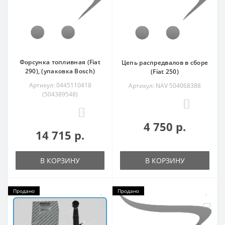
Форсунка топливная (Fiat
Цепь распредвалов в сборе
290), (упаковка Bosch)
(Fiat 250)
Артикул: 0445110418
Артикул: NAV 504068388
(504389548)
0
0
4 750 р.
14 715 р.
В КОРЗИНУ
В КОРЗИНУ
Продано
Продано