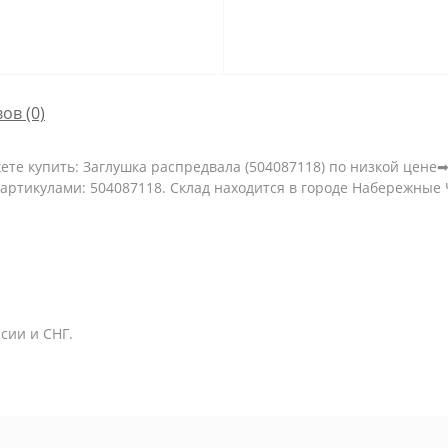
ов (0)
те купить: Заглушка распредвала (504087118) по низкой цене➡ 
ртикулами: 504087118. Склад находится в городе Набережные Ч
сии и СНГ.