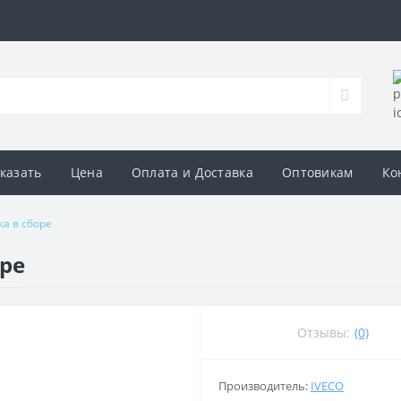
аказать
Цена
Оплата и Доставка
Оптовикам
Ко
а в сборе
оре
Отзывы:
(0)
Производитель:
IVECO