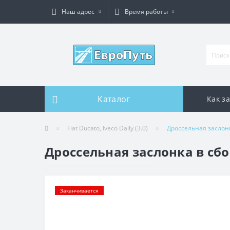
Наш адрес
Время работы
Каталог
Как з
Fiat Ducato, Iveco Daily (3.0)
Дроссельная заслонк
Дроссельная заслонка в сб
Заканчивается