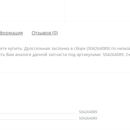
формация
Отзывов (0)
е купить: Дроссельная заслонка в сборе (504264089) по низко
ть Вам аналоги данной запчасти под артикулами: 504264089. С
504264089
504264089